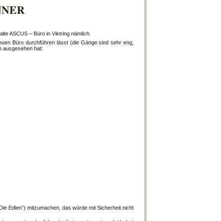
NNER
alte ASCUS – Büro in Viktring nämlich.
neuen Büro durchführen lässt (die Gänge sind sehr eng,
ro ausgesehen hat:
ie Edlen”) mitzumachen, das würde mit Sicherheit nicht