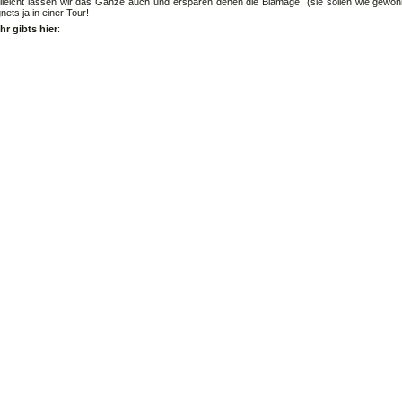
elleicht lassen wir das Ganze auch und ersparen denen die Blamage (sie sollen wie gewohnt
nets ja in einer Tour!
hr gibts hier
: