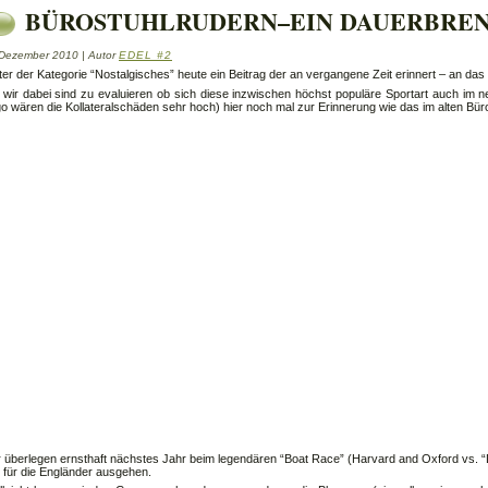
BÜROSTUHLRUDERN–EIN DAUERBRE
 Dezember 2010 | Autor
EDEL #2
er der Kategorie “Nostalgisches” heute ein Beitrag der an vergangene Zeit erinnert – an das 
 wir dabei sind zu evaluieren ob sich diese inzwischen höchst populäre Sportart auch im 
o wären die Kollateralschäden sehr hoch) hier noch mal zur Erinnerung wie das im alten Bü
r überlegen ernsthaft nächstes Jahr beim legendären “Boat Race” (Harvard and Oxford vs. “D
 für die Engländer ausgehen.