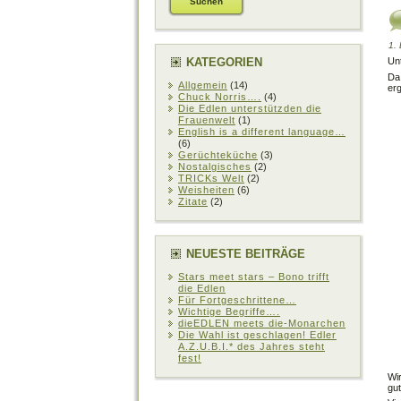
1.
KATEGORIEN
Unt
Da
Allgemein
(14)
erg
Chuck Norris….
(4)
Die Edlen unterstützden die
Frauenwelt
(1)
English is a different language…
(6)
Gerüchteküche
(3)
Nostalgisches
(2)
TRICKs Welt
(2)
Weisheiten
(6)
Zitate
(2)
NEUESTE BEITRÄGE
Stars meet stars – Bono trifft
die Edlen
Für Fortgeschrittene…
Wichtige Begriffe….
dieEDLEN meets die-Monarchen
Die Wahl ist geschlagen! Edler
A.Z.U.B.I.* des Jahres steht
fest!
Wi
gut