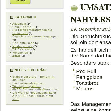
UMSAT
NAHVERS
KATEGORIEN
Allgemein
(14)
Chuck Norris….
(4)
29. Dezember 2010
Die Edlen unterstützden die
Frauenwelt
(1)
Die Gerüchteküc
English is a different language…
(6)
soll ein dort an
Gerüchteküche
(3)
Nostalgisches
(2)
Es handelt sic
TRICKs Welt
(2)
Weisheiten
(6)
der Name darf hi
Zitate
(2)
Besonders stark 
NEUESTE BEITRÄGE
Red Bull
Fertigpizza
Stars meet stars – Bono trifft
die Edlen
Toastbrot
Für Fortgeschrittene…
Wichtige Begriffe….
Mentos
dieEDLEN meets die-Monarchen
Die Wahl ist geschlagen! Edler
A.Z.U.B.I.* des Jahres steht
fest!
Das Management 
selbst eine komp