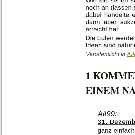
Wie sie sehen s
noch an (lassen s
dabei handelte 
dann aber sukz
erreicht hat.
Die Edlen werden
Ideen sind natür
Veröffentlicht in
Al
1 KOMME
EINEM N
Ali99:
31. Dezemb
ganz einfach