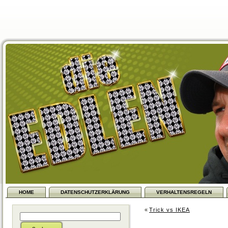
HOME
DATENSCHUTZERKLÄRUNG
VERHALTENSREGELN
«
Trick vs IKEA